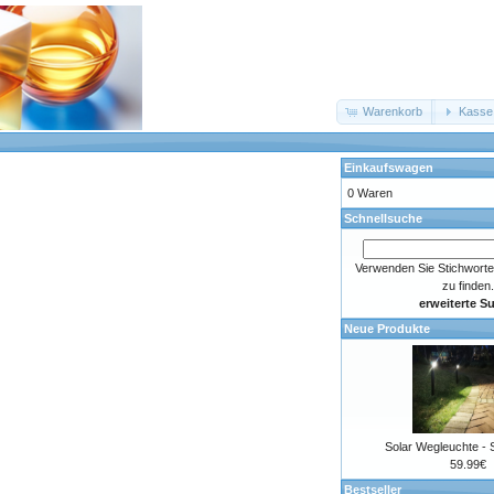
Warenkorb
Kasse
Einkaufswagen
0 Waren
Schnellsuche
Verwenden Sie Stichworte
zu finden.
erweiterte S
Neue Produkte
Solar Wegleuchte - 
59.99€
Bestseller