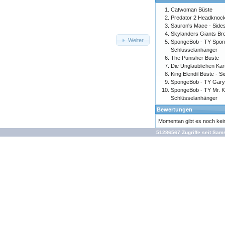
Catwoman Büste
Predator 2 Headknoc
Sauron's Mace - Sid
Skylanders Giants Br
Weiter
SpongeBob - TY Spo
Schlüsselanhänger
The Punisher Büste
Die Unglaublichen Kar
King Elendil Büste - 
SpongeBob - TY Gary
SpongeBob - TY Mr. 
Schlüsselanhänger
Bewertungen
Momentan gibt es noch ke
51286567 Zugriffe seit Sam