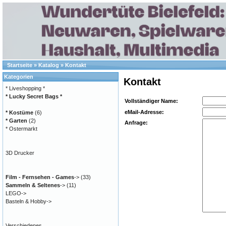
Startseite
»
Katalog
»
Kontakt
Kategorien
Kontakt
* Liveshopping *
* Lucky Secret Bags *
Vollständiger Name:
eMail-Adresse:
* Kostüme
(6)
* Garten
(2)
Anfrage:
* Ostermarkt
3D Drucker
Film - Fernsehen - Games
->
(33)
Sammeln & Seltenes
->
(11)
LEGO->
Basteln & Hobby->
Verschiedenes