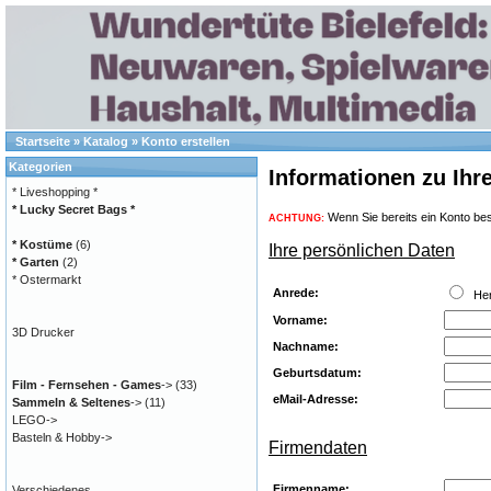
Startseite
»
Katalog
»
Konto erstellen
Kategorien
Informationen zu Ih
* Liveshopping *
* Lucky Secret Bags *
Wenn Sie bereits ein Konto bes
ACHTUNG:
* Kostüme
(6)
Ihre persönlichen Daten
* Garten
(2)
* Ostermarkt
Anrede:
He
Vorname:
3D Drucker
Nachname:
Geburtsdatum:
Film - Fernsehen - Games
->
(33)
eMail-Adresse:
Sammeln & Seltenes
->
(11)
LEGO->
Basteln & Hobby->
Firmendaten
Firmenname:
Verschiedenes