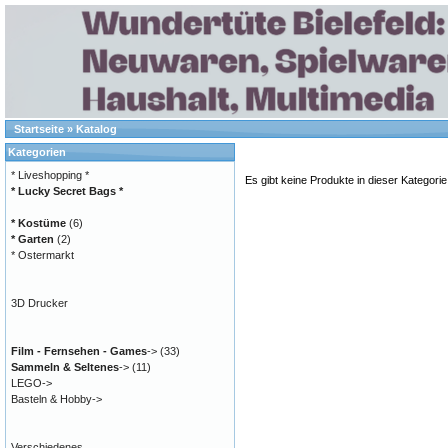
Startseite
»
Katalog
Kategorien
* Liveshopping *
Es gibt keine Produkte in dieser Kategorie
* Lucky Secret Bags *
* Kostüme
(6)
* Garten
(2)
* Ostermarkt
3D Drucker
Film - Fernsehen - Games
->
(33)
Sammeln & Seltenes
->
(11)
LEGO->
Basteln & Hobby->
Verschiedenes