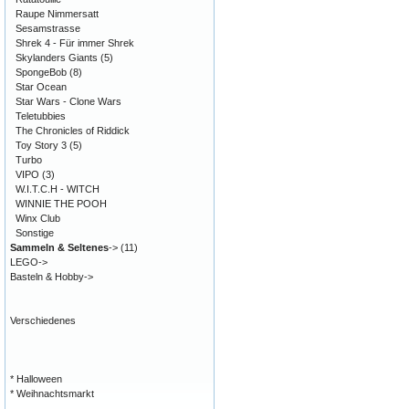
Raupe Nimmersatt
Sesamstrasse
Shrek 4 - Für immer Shrek
Skylanders Giants
(5)
SpongeBob
(8)
Star Ocean
Star Wars - Clone Wars
Teletubbies
The Chronicles of Riddick
Toy Story 3
(5)
Turbo
VIPO
(3)
W.I.T.C.H - WITCH
WINNIE THE POOH
Winx Club
Sonstige
Sammeln & Seltenes
->
(11)
LEGO->
Basteln & Hobby->
Verschiedenes
* Halloween
* Weihnachtsmarkt