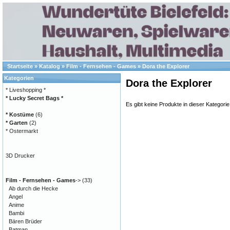
Startseite
»
Katalog
»
Film - Fernsehen - Games
»
Dora the Explorer
Kategorien
Dora the Explorer
* Liveshopping *
* Lucky Secret Bags *
Es gibt keine Produkte in dieser Kategorie
* Kostüme
(6)
* Garten
(2)
* Ostermarkt
3D Drucker
Film - Fernsehen - Games
->
(33)
Ab durch die Hecke
Angel
Anime
Bambi
Bären Brüder
Batman