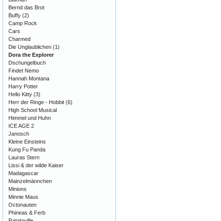
Bernd das Brot
Buffy
(2)
Camp Rock
Cars
Charmed
Die Unglaublichen
(1)
Dora the Explorer
Dschungelbuch
Findet Nemo
Hannah Montana
Harry Potter
Hello Kitty
(3)
Herr der Ringe - Hobbit
(6)
High School Musical
Himmel und Huhn
ICE AGE 2
Janosch
Kleine Einsteins
Kung Fu Panda
Lauras Stern
Lissi & der wilde Kaiser
Madagascar
Mainzelmännchen
Minions
Minnie Maus
Octonauten
Phineas & Ferb
Ratatouille