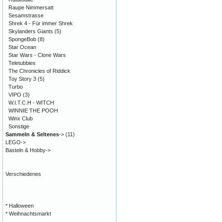
Raupe Nimmersatt
Sesamstrasse
Shrek 4 - Für immer Shrek
Skylanders Giants
(5)
SpongeBob
(8)
Star Ocean
Star Wars - Clone Wars
Teletubbies
The Chronicles of Riddick
Toy Story 3
(5)
Turbo
VIPO
(3)
W.I.T.C.H - WITCH
WINNIE THE POOH
Winx Club
Sonstige
Sammeln & Seltenes
->
(11)
LEGO->
Basteln & Hobby->
Verschiedenes
* Halloween
* Weihnachtsmarkt