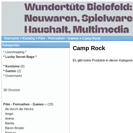
Startseite
»
Katalog
»
Film - Fernsehen - Games
»
Camp Rock
Kategorien
Camp Rock
* Liveshopping *
* Lucky Secret Bags *
Es gibt keine Produkte in dieser Kategorie
* Kostüme
(6)
* Garten
(2)
* Ostermarkt
3D Drucker
Film - Fernsehen - Games
->
(33)
Ab durch die Hecke
Angel
Anime
Bambi
Bären Brüder
Batman