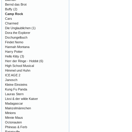
Bernd das Brot
Buffy
(2)
Camp Rock
Cars
Charmed
Die Unglaublichen
(1)
Dora the Explorer
Dschungelbuch
Findet Nemo
Hannah Montana
Harry Potter
Hello Kitty
(3)
Herr der Ringe - Hobbit
(6)
High School Musical
Himmel und Huhn
ICE AGE 2
Janosch
Kleine Einsteins
Kung Fu Panda
Lauras Stern
Lissi & der wilde Kaiser
Madagascar
Mainzelmännchen
Minions
Minnie Maus
Octonauten
Phineas & Ferb
Ratatouille