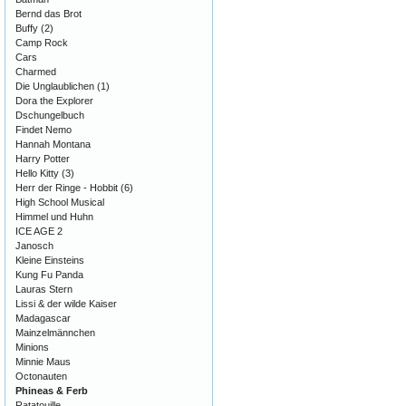
Bernd das Brot
Buffy
(2)
Camp Rock
Cars
Charmed
Die Unglaublichen
(1)
Dora the Explorer
Dschungelbuch
Findet Nemo
Hannah Montana
Harry Potter
Hello Kitty
(3)
Herr der Ringe - Hobbit
(6)
High School Musical
Himmel und Huhn
ICE AGE 2
Janosch
Kleine Einsteins
Kung Fu Panda
Lauras Stern
Lissi & der wilde Kaiser
Madagascar
Mainzelmännchen
Minions
Minnie Maus
Octonauten
Phineas & Ferb
Ratatouille