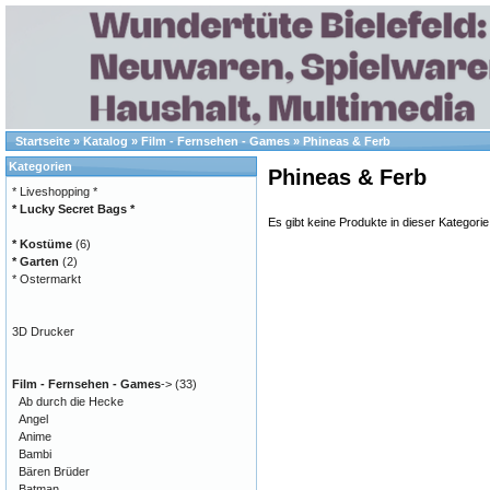
Startseite
»
Katalog
»
Film - Fernsehen - Games
»
Phineas & Ferb
Kategorien
Phineas & Ferb
* Liveshopping *
* Lucky Secret Bags *
Es gibt keine Produkte in dieser Kategorie
* Kostüme
(6)
* Garten
(2)
* Ostermarkt
3D Drucker
Film - Fernsehen - Games
->
(33)
Ab durch die Hecke
Angel
Anime
Bambi
Bären Brüder
Batman