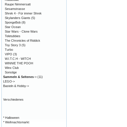
Raupe Nimmersatt
Sesamstrasse
Shrek 4 - Für immer Shrek
Skylanders Giants
(5)
SpongeBob
(8)
Star Ocean
Star Wars - Clone Wars
Teletubbies
The Chronicles of Riddick
Toy Story 3
(5)
Turbo
VIPO
(3)
W.I.T.C.H - WITCH
WINNIE THE POOH
Winx Club
Sonstige
Sammeln & Seltenes
->
(11)
LEGO->
Basteln & Hobby->
Verschiedenes
* Halloween
* Weihnachtsmarkt