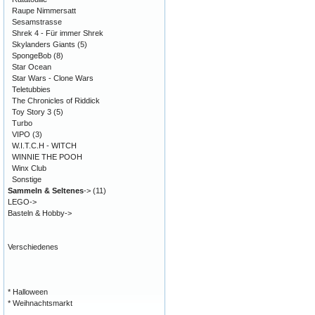
Raupe Nimmersatt
Sesamstrasse
Shrek 4 - Für immer Shrek
Skylanders Giants
(5)
SpongeBob
(8)
Star Ocean
Star Wars - Clone Wars
Teletubbies
The Chronicles of Riddick
Toy Story 3
(5)
Turbo
VIPO
(3)
W.I.T.C.H - WITCH
WINNIE THE POOH
Winx Club
Sonstige
Sammeln & Seltenes
->
(11)
LEGO->
Basteln & Hobby->
Verschiedenes
* Halloween
* Weihnachtsmarkt