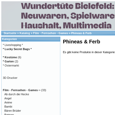
Startseite
»
Katalog
»
Film - Fernsehen - Games
»
Phineas & Ferb
Kategorien
Phineas & Ferb
* Liveshopping *
* Lucky Secret Bags *
Es gibt keine Produkte in dieser Kategorie
* Kostüme
(6)
* Garten
(2)
* Ostermarkt
3D Drucker
Film - Fernsehen - Games
->
(33)
Ab durch die Hecke
Angel
Anime
Bambi
Bären Brüder
Batman