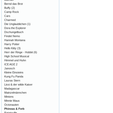
Bernd das Brot
Buffy
(2)
Camp Rock
Cars
Charmed
Die Unglaublichen
(1)
Dora the Explorer
Dschungelbuch
Findet Nemo
Hannah Montana
Harry Potter
Hello Kitty
(3)
Herr der Ringe - Hobbit
(6)
High School Musical
Himmel und Huhn
ICE AGE 2
Janosch
Kleine Einsteins
Kung Fu Panda
Lauras Stern
Lissi & der wilde Kaiser
Madagascar
Mainzelmännchen
Minions
Minnie Maus
Octonauten
Phineas & Ferb
Ratatouille