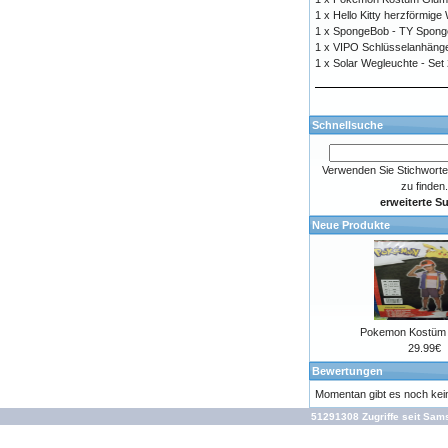
1 x
Hello Kitty herzförmig
1 x
SpongeBob - TY Spon
1 x
VIPO Schlüsselanhäng
1 x
Solar Wegleuchte - Set
Schnellsuche
Verwenden Sie Stichworte
zu finden.
erweiterte S
Neue Produkte
Pokemon Kostüm 
29.99€
Bewertungen
Momentan gibt es noch ke
51291308 Zugriffe seit Sam