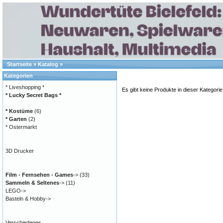
Startseite
»
Katalog
»
Kategorien
* Liveshopping *
Es gibt keine Produkte in dieser Kategorie
* Lucky Secret Bags *
* Kostüme
(6)
* Garten
(2)
* Ostermarkt
3D Drucker
Film - Fernsehen - Games
->
(33)
Sammeln & Seltenes
->
(11)
LEGO->
Basteln & Hobby->
Verschiedenes