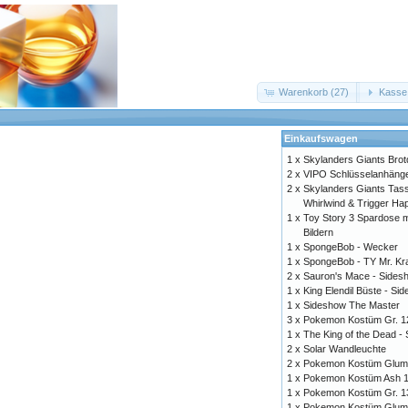
Warenkorb (27)
Kasse
Einkaufswagen
1 x
Skylanders Giants Bro
2 x
VIPO Schlüsselanhänge
2 x
Skylanders Giants Tass
Whirlwind & Trigger Ha
1 x
Toy Story 3 Spardose m
Bildern
1 x
SpongeBob - Wecker
1 x
SpongeBob - TY Mr. Kr
2 x
Sauron's Mace - Sides
1 x
King Elendil Büste - S
1 x
Sideshow The Master
3 x
Pokemon Kostüm Gr. 1
1 x
The King of the Dead -
2 x
Solar Wandleuchte
2 x
Pokemon Kostüm Gluma
1 x
Pokemon Kostüm Ash 
1 x
Pokemon Kostüm Gr. 1
1 x
Pokemon Kostüm Gluma