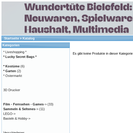
Startseite
»
Katalog
Kategorien
* Liveshopping *
Es gibt keine Produkte in dieser Kategorie
* Lucky Secret Bags *
* Kostüme
(6)
* Garten
(2)
* Ostermarkt
3D Drucker
Film - Fernsehen - Games
->
(33)
Sammeln & Seltenes
->
(11)
LEGO->
Basteln & Hobby->
Verschiedenes