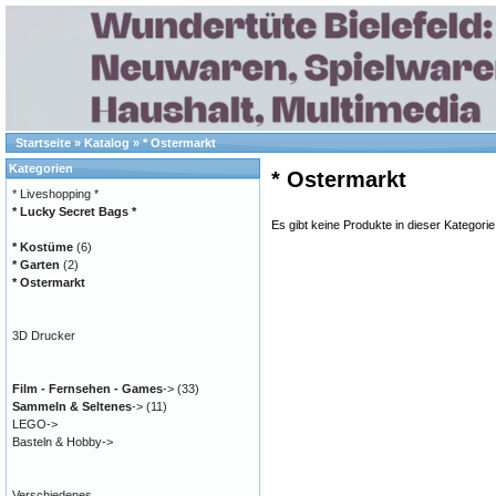
Startseite
»
Katalog
»
* Ostermarkt
Kategorien
* Ostermarkt
* Liveshopping *
* Lucky Secret Bags *
Es gibt keine Produkte in dieser Kategorie
* Kostüme
(6)
* Garten
(2)
* Ostermarkt
3D Drucker
Film - Fernsehen - Games
->
(33)
Sammeln & Seltenes
->
(11)
LEGO->
Basteln & Hobby->
Verschiedenes