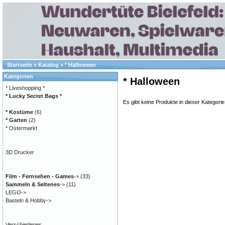
Startseite
»
Katalog
»
* Halloween
Kategorien
* Halloween
* Liveshopping *
* Lucky Secret Bags *
Es gibt keine Produkte in dieser Kategorie
* Kostüme
(6)
* Garten
(2)
* Ostermarkt
3D Drucker
Film - Fernsehen - Games
->
(33)
Sammeln & Seltenes
->
(11)
LEGO->
Basteln & Hobby->
Verschiedenes