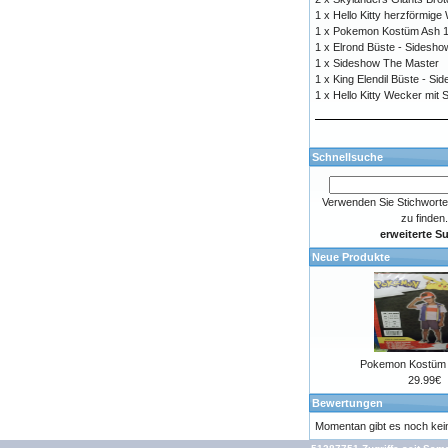
1 x
Hello Kitty herzförmig
1 x
Pokemon Kostüm Ash 
1 x
Elrond Büste - Sidesh
1 x
Sideshow The Master
1 x
King Elendil Büste - S
1 x
Hello Kitty Wecker mit
Schnellsuche
Verwenden Sie Stichworte
zu finden.
erweiterte S
Neue Produkte
Pokemon Kostüm 
29.99€
Bewertungen
Momentan gibt es noch ke