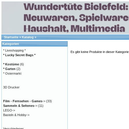
Startseite
»
Katalog
»
Kategorien
* Liveshopping *
Es gibt keine Produkte in dieser Kategorie
* Lucky Secret Bags *
* Kostüme
(6)
* Garten
(2)
* Ostermarkt
3D Drucker
Film - Fernsehen - Games
->
(33)
Sammeln & Seltenes
->
(11)
LEGO->
Basteln & Hobby->
Verschiedenes