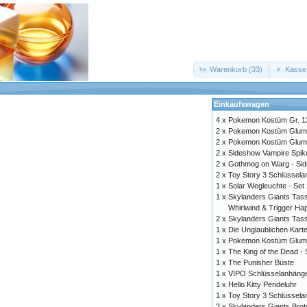
Warenkorb (33)
Kasse
Einkaufswagen
4 x
Pokemon Kostüm Gr. 1
2 x
Pokemon Kostüm Gluma
2 x
Pokemon Kostüm Gluma
2 x
Sideshow Vampire Spik
2 x
Gothmog on Warg - Si
2 x
Toy Story 3 Schlüssela
1 x
Solar Wegleuchte - Set
1 x
Skylanders Giants Tass
Whirlwind & Trigger Ha
2 x
Skylanders Giants Tas
1 x
Die Unglaublichen Kart
1 x
Pokemon Kostüm Gluma
1 x
The King of the Dead -
1 x
The Punisher Büste
1 x
VIPO Schlüsselanhäng
1 x
Hello Kitty Pendeluhr
1 x
Toy Story 3 Schlüssela
2 x
Skylanders Giants Bro