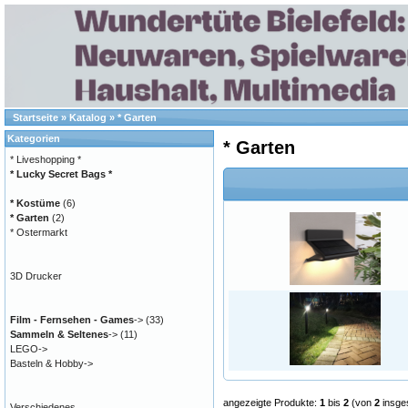
Startseite
»
Katalog
»
* Garten
Kategorien
* Garten
* Liveshopping *
* Lucky Secret Bags *
* Kostüme
(6)
* Garten
(2)
* Ostermarkt
3D Drucker
Film - Fernsehen - Games
->
(33)
Sammeln & Seltenes
->
(11)
LEGO->
Basteln & Hobby->
angezeigte Produkte:
1
bis
2
(von
2
insge
Verschiedenes