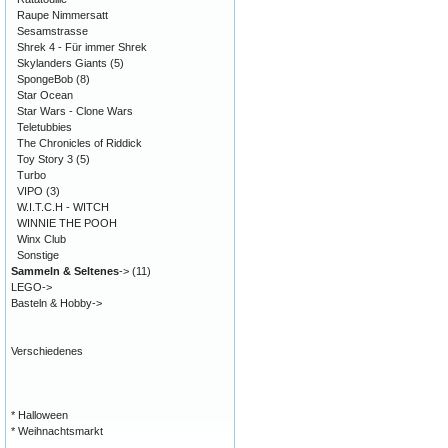
Raupe Nimmersatt
Sesamstrasse
Shrek 4 - Für immer Shrek
Skylanders Giants
(5)
SpongeBob
(8)
Star Ocean
Star Wars - Clone Wars
Teletubbies
The Chronicles of Riddick
Toy Story 3
(5)
Turbo
VIPO
(3)
W.I.T.C.H - WITCH
WINNIE THE POOH
Winx Club
Sonstige
Sammeln & Seltenes
->
(11)
LEGO->
Basteln & Hobby->
Verschiedenes
* Halloween
* Weihnachtsmarkt