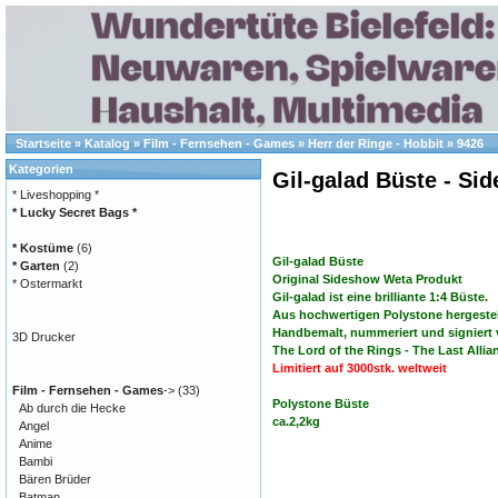
Startseite
»
Katalog
»
Film - Fernsehen - Games
»
Herr der Ringe - Hobbit
»
9426
Kategorien
Gil-galad Büste - S
* Liveshopping *
* Lucky Secret Bags *
* Kostüme
(6)
Gil-galad Büste
* Garten
(2)
Original Sideshow Weta Produkt
* Ostermarkt
Gil-galad ist eine brilliante 1:4 Büste.
Aus hochwertigen Polystone hergestel
Handbemalt, nummeriert und signiert 
3D Drucker
The Lord of the Rings - The Last Allia
Limitiert auf 3000stk. weltweit
Film - Fernsehen - Games
->
(33)
Polystone Büste
Ab durch die Hecke
ca.2,2kg
Angel
Anime
Bambi
Bären Brüder
Batman