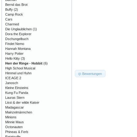
Bernd das Brot
Buffy
(2)
Camp Rock
Cars
Charmed
Die Unglaublichen
(1)
Dora the Explorer
Dschungelbuch
Findet Nemo
Hannah Montana
Harry Potter
Hello Kitty
(3)
Herr der Ringe - Hobbit
(6)
High School Musical
Himmel und Huhn
Bewertungen
ICE AGE 2
Janosch
Kleine Einsteins
Kung Fu Panda
Lauras Stern
Lissi & der wilde Kaiser
Madagascar
Mainzelmännchen
Minions
Minnie Maus
Octonauten
Phineas & Ferb
Ratatouille