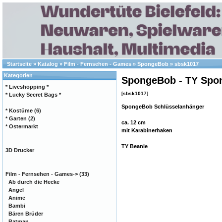
Startseite
»
Katalog
»
Film - Fernsehen - Games
»
SpongeBob
»
sbsk1017
Kategorien
SpongeBob - TY Spo
* Liveshopping *
[sbsk1017]
* Lucky Secret Bags *
SpongeBob Schlüsselanhänger
* Kostüme
(6)
* Garten
(2)
ca. 12 cm
* Ostermarkt
mit Karabinerhaken
TY Beanie
3D Drucker
Film - Fernsehen - Games
->
(33)
Ab durch die Hecke
Angel
Anime
Bambi
Bären Brüder
Batman