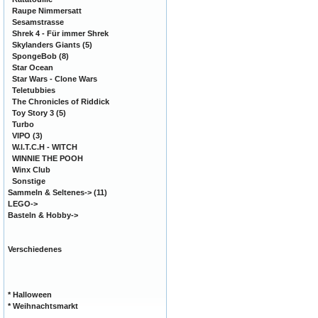
Raupe Nimmersatt
Sesamstrasse
Shrek 4 - Für immer Shrek
Skylanders Giants
(5)
SpongeBob
(8)
Star Ocean
Star Wars - Clone Wars
Teletubbies
The Chronicles of Riddick
Toy Story 3
(5)
Turbo
VIPO
(3)
W.I.T.C.H - WITCH
WINNIE THE POOH
Winx Club
Sonstige
Sammeln & Seltenes
->
(11)
LEGO->
Basteln & Hobby->
Verschiedenes
* Halloween
* Weihnachtsmarkt