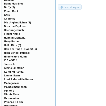
Bernd das Brot
Bewertungen
Buffy
(2)
Camp Rock
Cars
Charmed
Die Unglaublichen
(1)
Dora the Explorer
Dschungelbuch
Findet Nemo
Hannah Montana
Harry Potter
Hello Kitty
(3)
Herr der Ringe - Hobbit
(6)
High School Musical
Himmel und Huhn
ICE AGE 2
Janosch
Kleine Einsteins
Kung Fu Panda
Lauras Stern
Lissi & der wilde Kaiser
Madagascar
Mainzelmännchen
Minions
Minnie Maus
Octonauten
Phineas & Ferb
Ratatouille