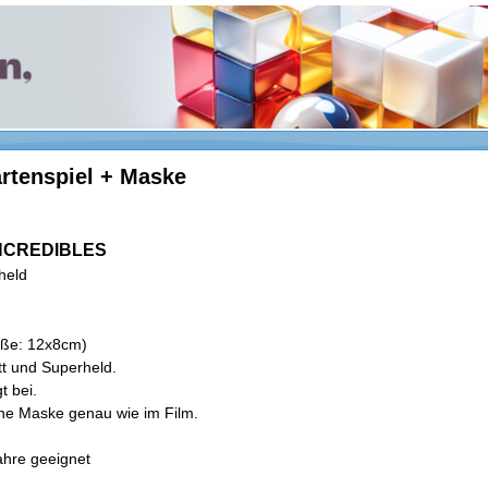
rtenspiel + Maske
 INCREDIBLES
held
öße: 12x8cm)
tt und Superheld.
t bei.
ine Maske genau wie im Film.
Jahre geeignet