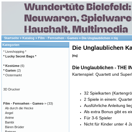
Startseite
»
Katalog
»
Film - Fernsehen - Games
»
Die Unglaublichen
»
tiq
Kategorien
Die Unglaublichen Ka
* Liveshopping *
[tiq]
* Lucky Secret Bags *
* Kostüme
(6)
Die Unglaublichen - THE
* Garten
(2)
Kartenspiel: Quartett und Super
* Ostermarkt
3D Drucker
32 Spielkarten (Kartengr
2 Spiele in einem: Quarte
Film - Fernsehen - Games
->
(33)
Ausführliche Anleitung lieg
Ab durch die Hecke
Als extra Bonus gibt es e
Angel
Für 3-6 Spieler
Anime
Bambi
Nicht für Kinder unter 4 
Bären Brüder
Batman