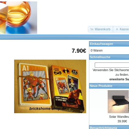
Warenkorb
Kasse
Einkaufswagen
7.90€
0 Waren
Schnellsuche
Verwenden Sie Stichworte
zu finden.
erweiterte S
Neue Produkte
Solar Wandle
39.99€
Benachrichtigung