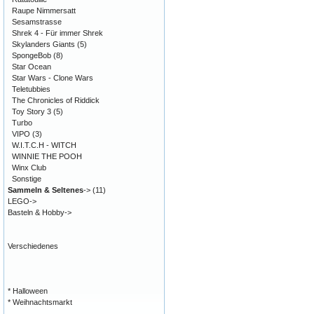
Raupe Nimmersatt
Sesamstrasse
Shrek 4 - Für immer Shrek
Skylanders Giants
(5)
SpongeBob
(8)
Star Ocean
Star Wars - Clone Wars
Teletubbies
The Chronicles of Riddick
Toy Story 3
(5)
Turbo
VIPO
(3)
W.I.T.C.H - WITCH
WINNIE THE POOH
Winx Club
Sonstige
Sammeln & Seltenes
->
(11)
LEGO->
Basteln & Hobby->
Verschiedenes
* Halloween
* Weihnachtsmarkt