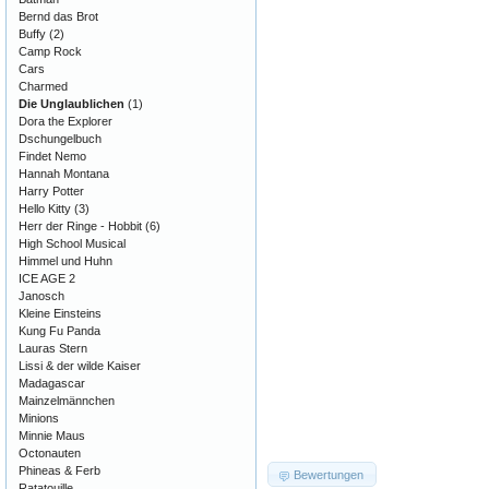
Bernd das Brot
Buffy
(2)
Camp Rock
Cars
Charmed
Die Unglaublichen
(1)
Dora the Explorer
Dschungelbuch
Findet Nemo
Hannah Montana
Harry Potter
Hello Kitty
(3)
Herr der Ringe - Hobbit
(6)
High School Musical
Himmel und Huhn
ICE AGE 2
Janosch
Kleine Einsteins
Kung Fu Panda
Lauras Stern
Lissi & der wilde Kaiser
Madagascar
Mainzelmännchen
Minions
Minnie Maus
Octonauten
Phineas & Ferb
Bewertungen
Ratatouille