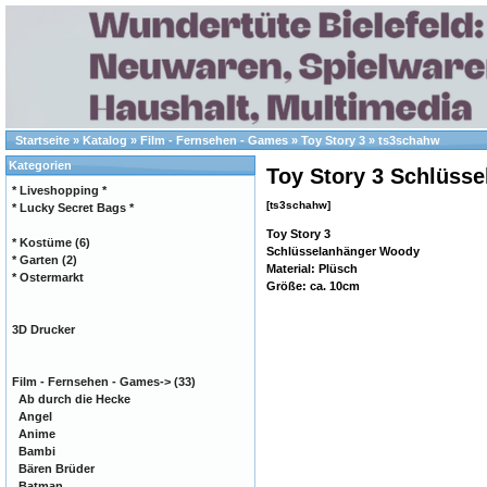
Startseite
»
Katalog
»
Film - Fernsehen - Games
»
Toy Story 3
»
ts3schahw
Kategorien
Toy Story 3 Schlüss
* Liveshopping *
[ts3schahw]
* Lucky Secret Bags *
Toy Story 3
* Kostüme
(6)
Schlüsselanhänger Woody
* Garten
(2)
Material: Plüsch
* Ostermarkt
Größe: ca. 10cm
3D Drucker
Film - Fernsehen - Games
->
(33)
Ab durch die Hecke
Angel
Anime
Bambi
Bären Brüder
Batman