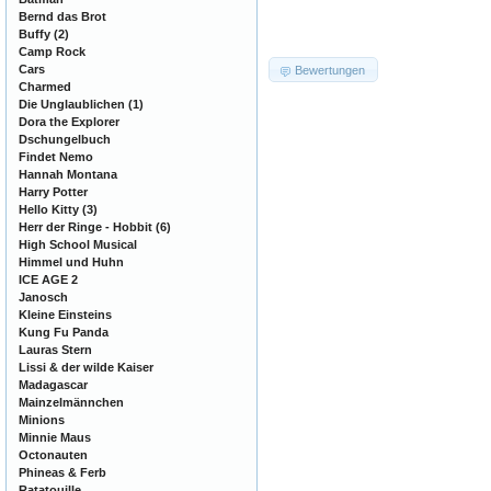
Bernd das Brot
Buffy
(2)
Camp Rock
Cars
Bewertungen
Charmed
Die Unglaublichen
(1)
Dora the Explorer
Dschungelbuch
Findet Nemo
Hannah Montana
Harry Potter
Hello Kitty
(3)
Herr der Ringe - Hobbit
(6)
High School Musical
Himmel und Huhn
ICE AGE 2
Janosch
Kleine Einsteins
Kung Fu Panda
Lauras Stern
Lissi & der wilde Kaiser
Madagascar
Mainzelmännchen
Minions
Minnie Maus
Octonauten
Phineas & Ferb
Ratatouille