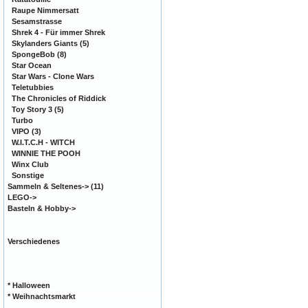
Raupe Nimmersatt
Sesamstrasse
Shrek 4 - Für immer Shrek
Skylanders Giants
(5)
SpongeBob
(8)
Star Ocean
Star Wars - Clone Wars
Teletubbies
The Chronicles of Riddick
Toy Story 3
(5)
Turbo
VIPO
(3)
W.I.T.C.H - WITCH
WINNIE THE POOH
Winx Club
Sonstige
Sammeln & Seltenes
->
(11)
LEGO->
Basteln & Hobby->
Verschiedenes
* Halloween
* Weihnachtsmarkt