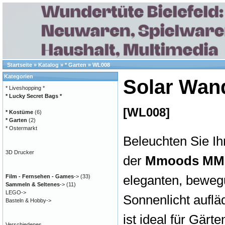
Startseite
»
Katalog
»
* Garten
»
WL008
Kategorien
Solar Wan
* Liveshopping *
* Lucky Secret Bags *
[WL008]
* Kostüme
(6)
* Garten
(2)
* Ostermarkt
Beleuchten Sie I
3D Drucker
der
Mmoods MM-
eleganten, beweg
Film - Fernsehen - Games
->
(33)
Sammeln & Seltenes
->
(11)
LEGO->
Sonnenlicht aufläd
Basteln & Hobby->
ist ideal für Gär
Verschiedenes