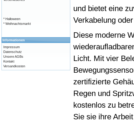
und bietet eine z
Verkabelung oder El
* Halloween
* Weihnachtsmarkt
Diese moderne Wa
Informationen
wiederaufladbaren
Impressum
Datenschutz
Licht. Mit vier Be
Unsere AGBs
Kontakt
Versandkosten
Bewegungssensor,
zertifizierte Geh
Regen und Spritzw
kostenlos zu betre
Sie sie ihre Arbe