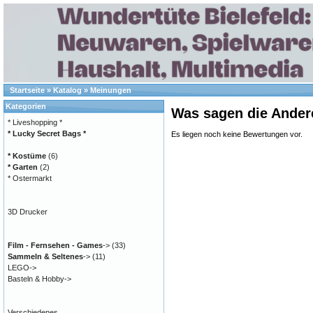
Startseite
»
Katalog
»
Meinungen
Kategorien
Was sagen die Ander
* Liveshopping *
* Lucky Secret Bags *
Es liegen noch keine Bewertungen vor.
* Kostüme
(6)
* Garten
(2)
* Ostermarkt
3D Drucker
Film - Fernsehen - Games
->
(33)
Sammeln & Seltenes
->
(11)
LEGO->
Basteln & Hobby->
Verschiedenes