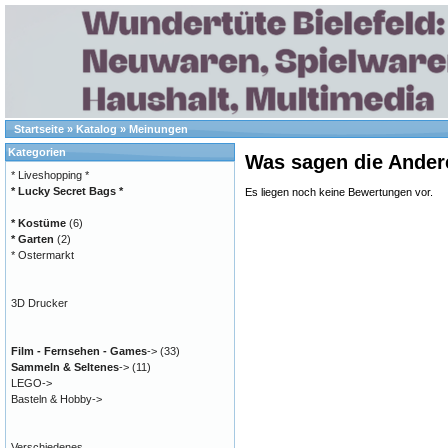
Startseite
»
Katalog
»
Meinungen
Kategorien
Was sagen die Ander
* Liveshopping *
* Lucky Secret Bags *
Es liegen noch keine Bewertungen vor.
* Kostüme
(6)
* Garten
(2)
* Ostermarkt
3D Drucker
Film - Fernsehen - Games
->
(33)
Sammeln & Seltenes
->
(11)
LEGO->
Basteln & Hobby->
Verschiedenes